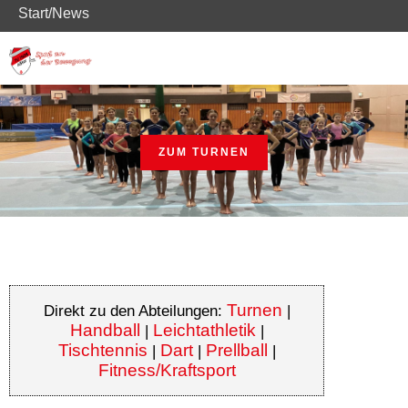
Start/News
ZUM TURNEN
Turnen
Direkt zu den Abteilungen:
|
Handball
Leichtathletik
|
|
Tischtennis
Dart
Prellball
|
|
|
Fitness/Kraftsport