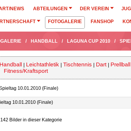
ART/NEWS
ABTEILUNGEN
DER VEREIN
JU
RTNERSCHAFT
FOTOGALERIE
FANSHOP
KO
GALERIE
/
HANDBALL
/
LAGUNA CUP 2010
/
SPIE
Handball
Leichtathletik
Tischtennis
Dart
Prellball
|
|
|
|
Fitness/Kraftsport
Spieltag 10.01.2010 (Finale)
ieltag 10.01.2010 (Finale)
 142 Bilder in dieser Kategorie